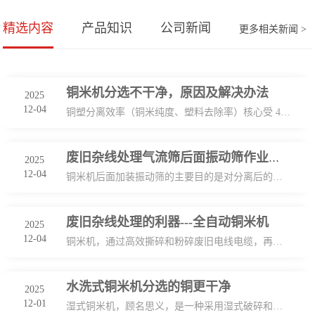
精选内容
产品知识
公司新闻
更多相关新闻 >
铜米机分选不干净，原因及解决办法
2025
12-04
铜塑分离效率（铜米纯度、塑料去除率）核心受 4 大因素影响，提升措施如下： 因素 1：破碎粒度均匀性：破碎后颗粒过大（＞5mm）导致分离不彻底，过小（＜1mm）易造成铜粉流失； 提升：调整破碎机刀片间
废旧杂线处理气流筛后面振动筛作业是什么？
2025
12-04
铜米机后面加装振动筛的主要目的是对分离后的物料进行&zwnj;二次精细分选&zwnj;，以提高铜米和塑料等回收物料的纯净度与回收率。&zwnj;具体来说，振动筛通过高频振动和气流分选
废旧杂线处理的利器---全自动铜米机
2025
12-04
铜米机，通过高效撕碎和粉碎废旧电线电缆，再利用高精度气流分选机进行精细分选，成功实现了铜与塑料的彻底分离。它产出纯净的铜米和塑料颗粒，为资源的再生利用提供了坚实保
水洗式铜米机分选的铜更干净
2025
12-01
湿式铜米机，顾名思义，是一种采用湿式破碎和分选技术的专业设备。它主要针对废旧电线电缆进行破碎和分离，以提取其中的铜和其他金属。与传统的干式处理方法相比，湿式铜米机在处理