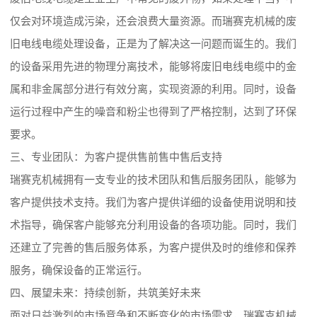
仅会对环境造成污染，还会浪费大量资源。而瑞赛克机械的废
旧电线电缆处理设备，正是为了解决这一问题而诞生的。我们
的设备采用先进的物理分离技术，能够将废旧电线电缆中的金
属和非金属部分进行有效分离，实现资源的利用。同时，设备
运行过程中产生的噪音和粉尘也得到了严格控制，达到了环保
要求。
三、专业团队：为客户提供售前售中售后支持
瑞赛克机械拥有一支专业的技术团队和售后服务团队，能够为
客户提供技术支持。我们为客户提供详细的设备使用说明和技
术指导，确保客户能够充分利用设备的各项功能。同时，我们
还建立了完善的售后服务体系，为客户提供及时的维修和保养
服务，确保设备的正常运行。
四、展望未来：持续创新，共筑美好未来
面对日益激烈的市场竞争和不断变化的市场需求，瑞赛克机械