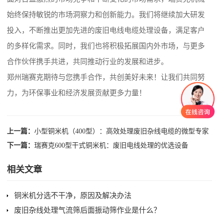
始终保持敏锐的市场洞察力和创新能力。我们将继续加大研发
投入，不断推出更加先进的废旧电线电缆处理设备，满足客户
的多样化需求。同时，我们也将积极拓展国内外市场，与更多
合作伙伴携手共进，共同推动行业的发展和进步。
郑州瑞赛克期待与您携手合作，共创美好未来！让我们共同努
力，为环保事业和经济发展贡献更多力量！
上一篇：
小型铜米机（400型）：高效处理废旧杂线电缆的微型专家
下一篇：
瑞赛克600型干式铜米机：废旧电线处理的优选设备
相关文章
铜米机分选不干净，原因及解决办法
废旧杂线处理气流筛后面振动筛作业是什么？