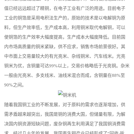
值已经远远超过了精铜，在电子工业有广泛的用途。目前电子
工业的铜箔是采用电积法生产的，原始的技术是以电解铜为原
料，但生产效率低，生产成本高，利用铜米取代电解铜，可以
使铜箔的生产效率大幅度提高，生产成本大幅度降低。目前国
内市场高质量的铜米紧缺，供不应求，销售市场前景很好。其
中市面上交易量较大的有光亮米、杂线铜米、汽车线米。光亮
铜米为优，含铜量可达99%以上，交易价格略低于光亮铜。杂米
一般由光亮米、多支线米、油线米混合而成，含铜量在88%至
90%之间。
随着我国铜工业的不断发展，对于原料的需求也逐渐增加，供
需矛盾越来越突出，我国是铜的消费大国，但储量有限，为解
决国内铜资源短缺问题，废杂铜再生利用满足了我国铜消费需
求，经过几十年的发展，我国再生铜产业已经形成了“回收-拆